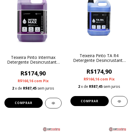
Teixeira Pinto TA R4
Teixeira Pinto Intermax
Detergente Desincrustante
Detergente Desincrustante
Alcalino 1:200 5L
Acido 1:200 5L
R$174,90
R$174,90
R$166,16
com
Pix
R$166,16
com
Pix
2
x de
R$87,45
sem juros
2
x de
R$87,45
sem juros