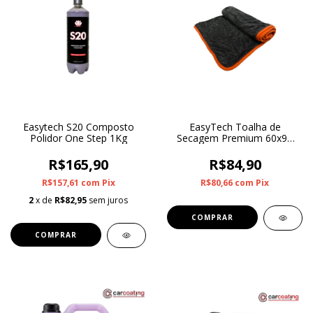
Easytech S20 Composto
EasyTech Toalha de
Polidor One Step 1Kg
Secagem Premium 60x90
600GSM
R$165,90
R$84,90
R$157,61
com
Pix
R$80,66
com
Pix
2
x de
R$82,95
sem juros