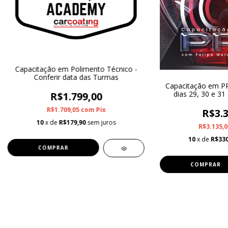
Capacitação em Polimento Técnico -
Conferir data das Turmas
Capacitação em PP
dias 29, 30 e 31
R$1.799,00
R$1.709,05
com
Pix
R$3.3
10
x de
R$179,90
sem juros
R$3.135,
10
x de
R$330
COMPRAR
COMPRAR